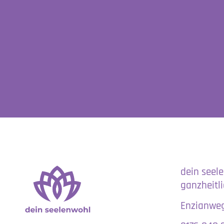
dein seel
ganzheitl
Enzianweg