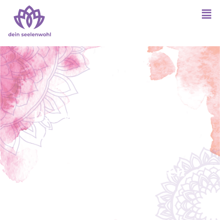
Das größte Geschenk,
das ich geben kann,
ist,
den anderen zu sehen,
zu hören,
zu verstehen