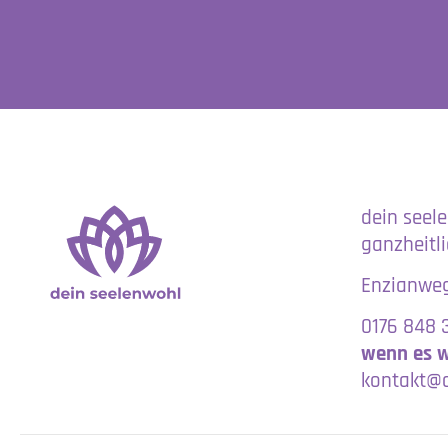
dein seel
ganzheitl
Enzianweg
0176 848 
wenn es w
kontakt@d